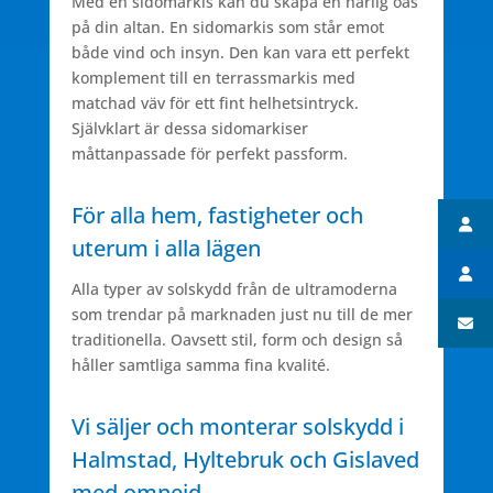
Med en sidomarkis kan du skapa en härlig oas
på din altan. En sidomarkis som står emot
både vind och insyn. Den kan vara ett perfekt
komplement till en terrassmarkis med
matchad väv för ett fint helhetsintryck.
Självklart är dessa sidomarkiser
måttanpassade för perfekt passform.
För alla hem, fastigheter och
uterum i alla lägen
Alla typer av solskydd från de ultramoderna
som trendar på marknaden just nu till de mer
traditionella. Oavsett stil, form och design så
håller samtliga samma fina kvalité.
Vi säljer och monterar solskydd i
Halmstad, Hyltebruk och Gislaved
med omnejd