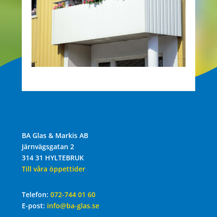
BA Glas & Markis AB
Järnvägsgatan 2
314 31 HYLTEBRUK
Till våra öppettider
Telefon:
072-744 01 60
E-post:
info@ba-glas.se